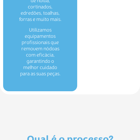
de noiva,
cortinados,
edredões, toalhas,
forras e muito mais.
Utilizamos
equipamentos
profissionais que
removem nódoas
com eficácia,
garantindo o
melhor cuidado
para as suas peças.
Qual é o processo?