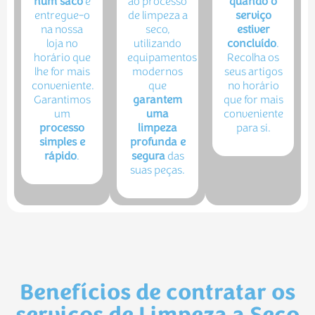
num saco
e
ao processo
quando o
entregue-o
de limpeza a
serviço
na nossa
seco,
estiver
loja no
utilizando
concluído
.
horário que
equipamentos
Recolha os
lhe for mais
modernos
seus artigos
conveniente.
que
no horário
Garantimos
garantem
que for mais
um
uma
conveniente
processo
limpeza
para si.
simples e
profunda e
rápido
.
segura
das
suas peças.
Benefícios de contratar os