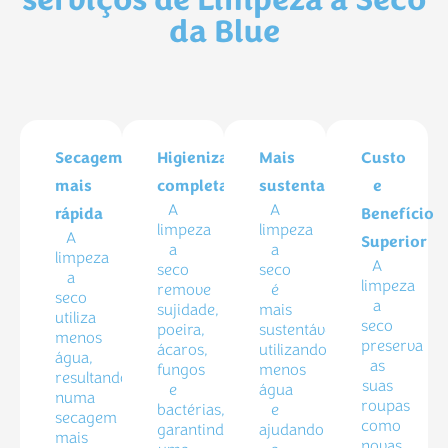
serviços de Limpeza a Seco
da Blue
Secagem
Higienização
Mais
Custo
mais
completa
sustentabilidade
e
A
A
rápida
Benefício
limpeza
limpeza
A
Superior
a
a
limpeza
A
seco
seco
a
limpeza
remove
é
seco
a
sujidade,
mais
utiliza
seco
poeira,
sustentável,
menos
preserva
ácaros,
utilizando
água,
as
fungos
menos
resultando
suas
e
água
numa
roupas
bactérias,
e
secagem
como
garantindo
ajudando
mais
novas,