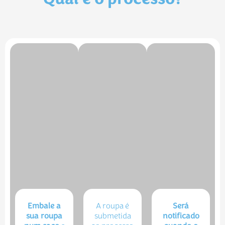
Embale a
A roupa é
Será
sua roupa
submetida
notificado