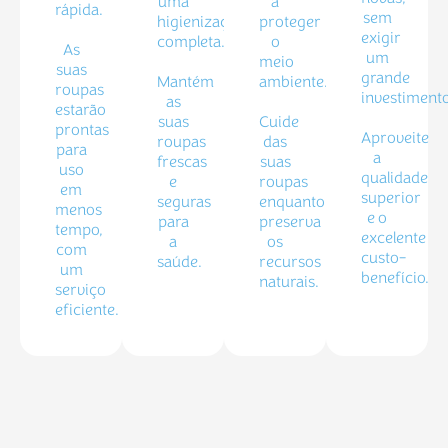
uma
a
rápida.
sem
higienização
proteger
exigir
completa.
o
As
um
meio
suas
grande
Mantém
ambiente.
roupas
investimento
as
estarão
suas
Cuide
prontas
Aproveite
roupas
das
para
a
frescas
suas
uso
qualidade
e
roupas
em
superior
seguras
enquanto
menos
e o
para
preserva
tempo,
excelente
a
os
com
custo-
saúde.
recursos
um
benefício.
naturais.
serviço
eficiente.