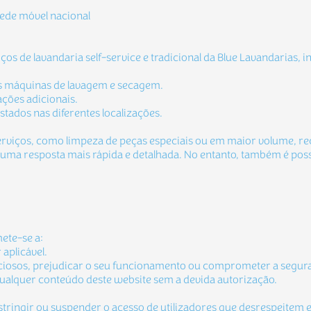
ede móvel nacional
os de lavandaria self-service e tradicional da Blue Lavandarias, i
as máquinas de lavagem e secagem.
ções adicionais.
stados nas diferentes localizações.
erviços, como limpeza de peças especiais ou em maior volume, r
 uma resposta mais rápida e detalhada. No entanto, também é possí
mete-se a:
aplicável.
iciosos, prejudicar o seu funcionamento ou comprometer a segura
qualquer conteúdo deste website sem a devida autorização.
restringir ou suspender o acesso de utilizadores que desrespeitem