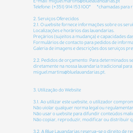
E-mail: miguel.martins@bluelavandarias.pt
Telefone: (+351) 914 153 100* *chamadas para r
2. Serviços Oferecidos
2.1. O website fornece informações sobre os serviç
Localizações e horários das lavandarias.
Preçários (sujeitos a mudança) e capacidades d
Formulários de contacto para pedidos de informa
Galeria de imagens e descrições dos serviços pre
2.2. Pedidos de orçamento: Para determinados s
diretamente na nossa lavandaria tradicional para
miguel.martins@bluelavandarias.pt.
3. Utilização do Website
3.1. Ao utilizar este website, o utilizador compro
Não violar qualquer norma legal ou regulamentar 
Não usar o website para difundir conteúdos mal
Não copiar, reproduzir, modificar ou distribuir 
3.2. A Blue Lavandarias reserva-se o direito de 