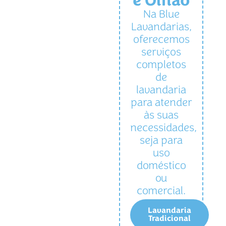
e Olhão
Na Blue
Lavandarias,
oferecemos
serviços
completos
de
lavandaria
para atender
às suas
necessidades,
seja para
uso
doméstico
ou
comercial.
Lavandaria
Tradicional