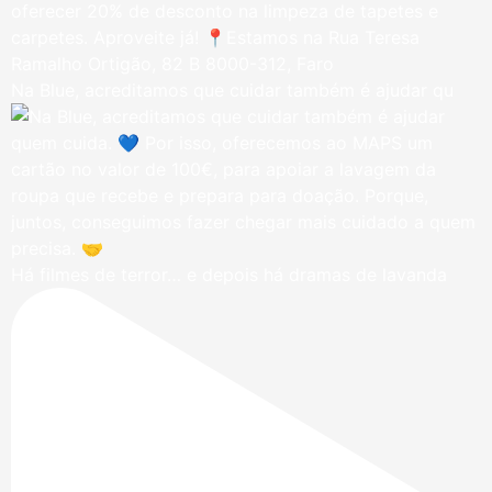
Na Blue, acreditamos que cuidar também é ajudar qu
Há filmes de terror… e depois há dramas de lavanda