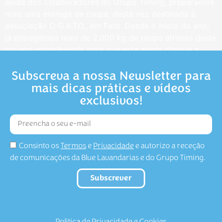
Dicas da BLUE 💙 Manchas de protetor solar na roup
Subscreva a nossa Newsletter para
mais dicas práticas e vídeos
exclusivos!
Consinto os
Termos
e
Privacidade
e autorizo a receção
de comunicações da Blue Lavandarias e do Grupo Timing.
Subscrever