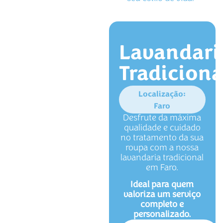
Lavandari
Tradiciona
Localização:
Faro
Desfrute da máxima
qualidade e cuidado
no tratamento da sua
roupa com a nossa
lavandaria tradicional
em Faro.
Ideal para quem
valoriza um serviço
completo e
personalizado.