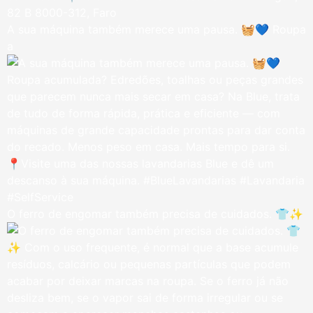
A sua máquina também merece uma pausa. 🧺💙 Roupa
a
O ferro de engomar também precisa de cuidados. 👕✨