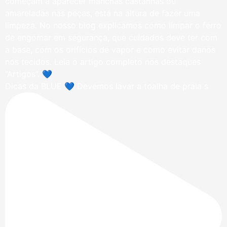
Dicas da BLUE 💙 Devemos lavar a toalha de praia s