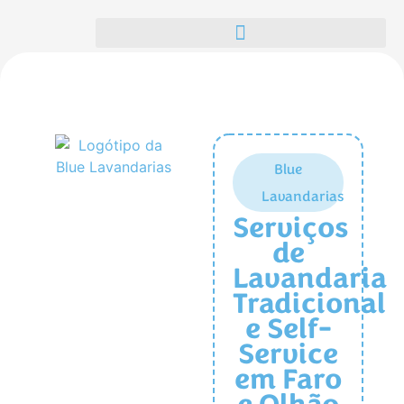
Lavandarias Self-Service no Algarve | Blue Lavandarias
Bem-vindo
à
Blue
Lavandarias
Serviços
de
Lavandaria
Tradicional
e Self-
Service
em Faro