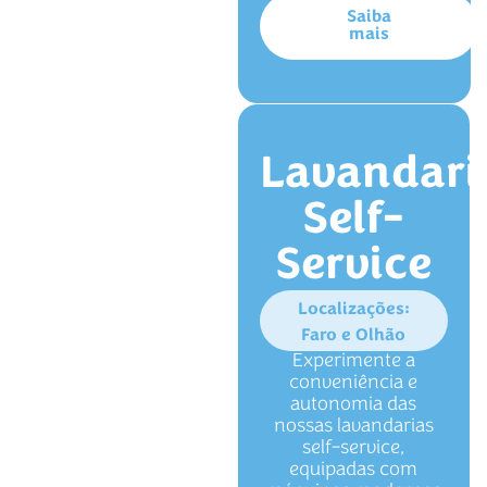
Saiba
mais
Lavandari
Self-
Service
Localizações:
Faro e Olhão
Experimente a
conveniência e
autonomia das
nossas lavandarias
self-service,
equipadas com